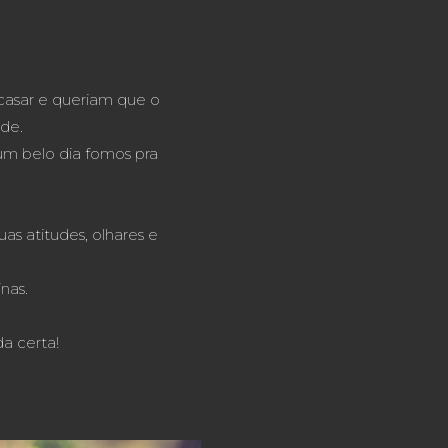
 casar e queriam que o
ade.
um belo dia fomos pra
s atitudes, olhares e
nas.
a certa!