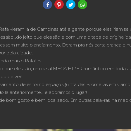
Rafa vieram lá de Campinas até a gente porque eles iriam se
es são...do jeito que eles são e com uma pitada de originalid
es sem muito planejamento. Deram pra nós carta branca e n
ur pela cidade.
nda mais o Rafa!! rs...
ito que eles são; um casal MEGA HIPER romântico em todas sua
do de ver!
asamento deles foi no espaço Quinta das Bromélias em Campi
 lá anteriormente... e adoramos o lugar!
e bom gosto e bem localizado. Em outras palavras, na medid